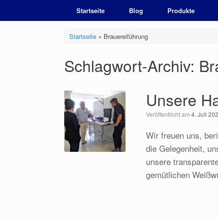
Zum
Startseite
Blog
Produkte
Inhalt
springen
Startseite
»
Brauereiführung
Schlagwort-Archiv:
Br
Unsere Ha
Veröffentlicht am
4. Juli 20
Wir freuen uns, ber
die Gelegenheit, u
unsere transparente
gemütlichen Weißwu