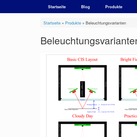
Zum
Startseite
Blog
Produkte
Inhalt
springen
Startseite
»
Produkte
»
Beleuchtungsvarianten
Beleuchtungsvariante