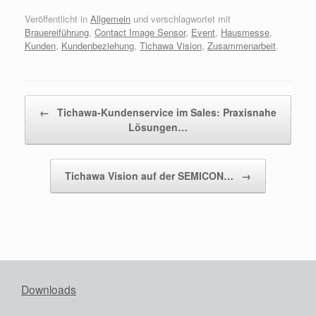
Veröffentlicht in
Allgemein
und verschlagwortet mit
Brauereiführung
,
Contact Image Sensor
,
Event
,
Hausmesse
,
Kunden
,
Kundenbeziehung
,
Tichawa Vision
,
Zusammenarbeit
.
Beitragsnavigation
←
Tichawa-Kundenservice im Sales: Praxisnahe
Lösungen…
Tichawa Vision auf der SEMICON…
→
Downloads