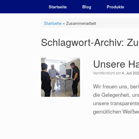
Zum
Startseite
Blog
Produkte
Inhalt
springen
Startseite
»
Zusammenarbeit
Schlagwort-Archiv:
Zu
Unsere Ha
Veröffentlicht am
4. Juli 20
Wir freuen uns, ber
die Gelegenheit, u
unsere transparente
gemütlichen Weißwu