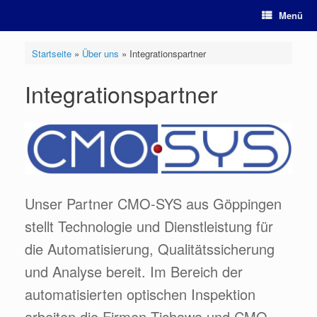
Zum
Menü
Inhalt
springen
Startseite
»
Über uns
»
Integrationspartner
Integrationspartner
Unser Partner CMO-SYS aus Göppingen
stellt Technologie und Dienstleistung für
die Automatisierung, Qualitätssicherung
und Analyse bereit. Im Bereich der
automatisierten optischen Inspektion
arbeiten die Firmen Tichawa und CMO-