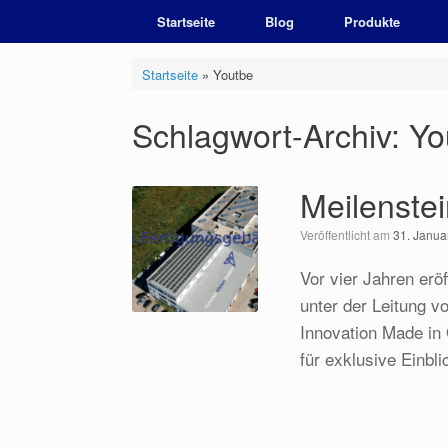
Zum
Startseite
Blog
Produkte
Inhalt
springen
Startseite
»
Youtbe
Schlagwort-Archiv:
Yo
Meilenstei
Veröffentlicht am
31. Janua
Vor vier Jahren erö
unter der Leitung v
Innovation Made in
für exklusive Einb