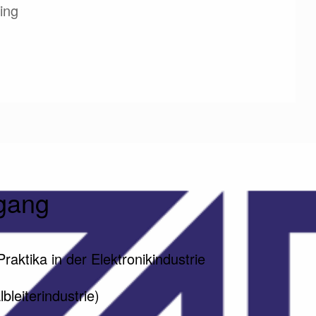
ing
egang
aktika in der Elektronikindustrie
bleiterindustrie)