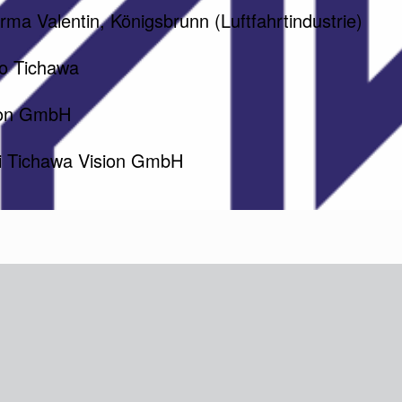
rma Valentin, Königsbrunn (Luftfahrtindustrie)
o Tichawa
ion GmbH
ei Tichawa Vision GmbH