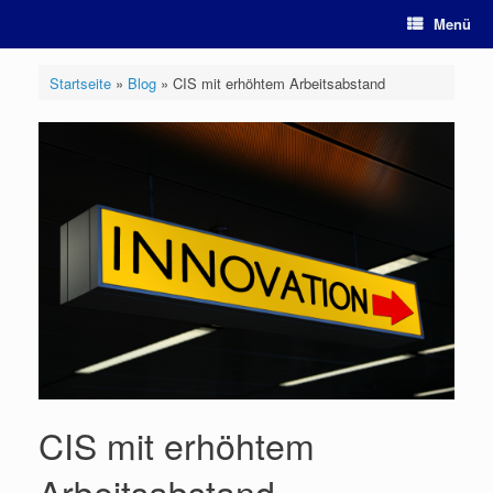
Zum
Menü
Inhalt
springen
Startseite
»
Blog
»
CIS mit erhöhtem Arbeitsabstand
CIS mit erhöhtem
Arbeitsabstand