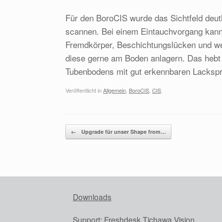
Für den BoroCIS wurde das Sichtfeld deut
scannen. Bei einem Eintauchvorgang kann
Fremdkörper, Beschichtungslücken und wei
diese gerne am Boden anlagern. Das hebt I
Tubenbodens mit gut erkennbaren Lackspr
Veröffentlicht in
Allgemein
,
BoroCIS
,
CIS
.
Beitragsnavigation
←
Upgrade für unser Shape from…
Downloads
Support:
Freshdesk Tichawa Vision