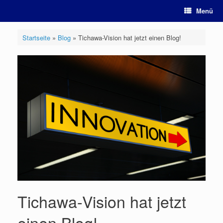
Zum
Menü
Inhalt
springen
Startseite
»
Blog
»
Tichawa-Vision hat jetzt einen Blog!
Tichawa-Vision hat jetzt
einen Blog!