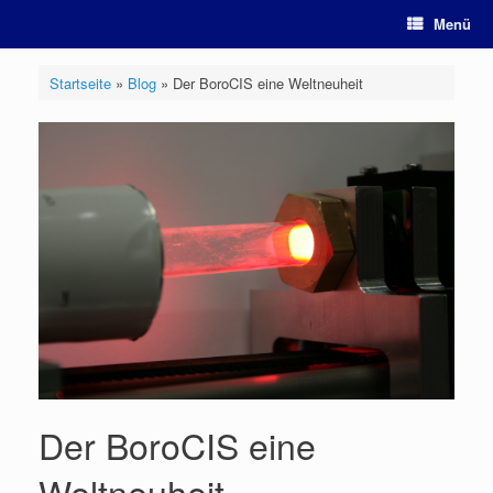
Zum
Menü
Inhalt
springen
Startseite
»
Blog
»
Der BoroCIS eine Weltneuheit
Der BoroCIS eine
Weltneuheit